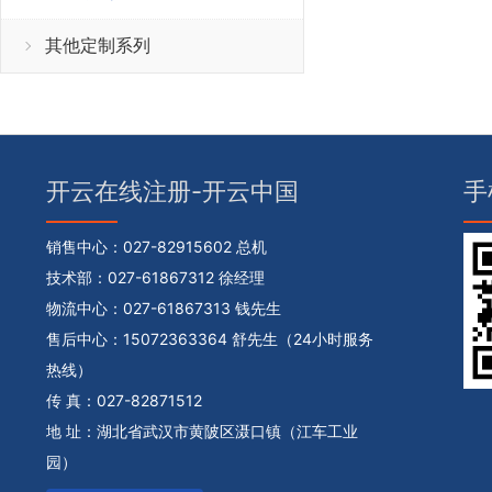
其他定制系列
开云在线注册-开云中国
手
销售中心：
027-82915602 总机
技术部：
027-61867312 徐经理
物流中心：
027-61867313 钱先生
售后中心：
15072363364 舒先生（24小时服务
热线）
传 真：027-82871512
地 址：湖北省武汉市黄陂区滠口镇（江车工业
园）