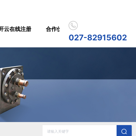
开云在线注册
合作伙伴
人员招聘
开云在
027-82915602
历史记录
清空记录