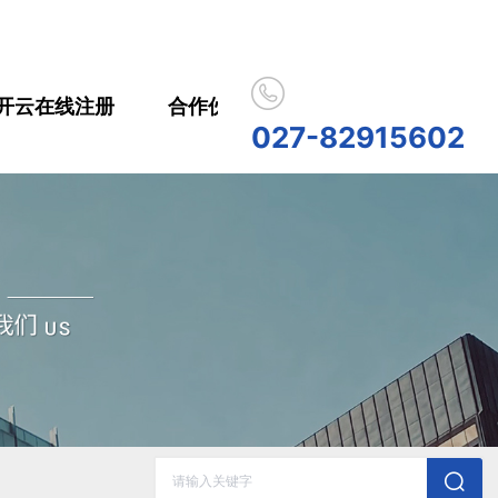
开云在线注册
合作伙伴
人员招聘
开云在
027-82915602
历史记录
清空记录