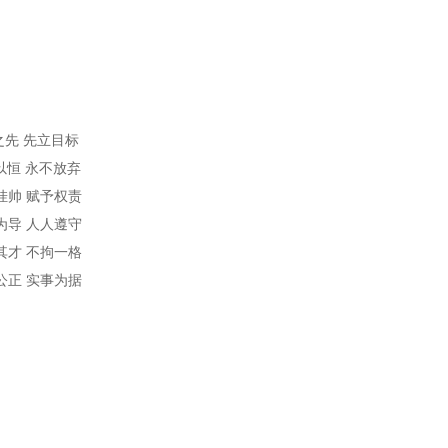
之先 先立目标
以恒 永不放弃
挂帅 赋予权责
为导 人人遵守
其才 不拘一格
公正 实事为据