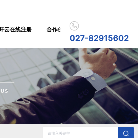
开云在线注册
合作伙伴
人员招聘
开云在
027-82915602
历史记录
清空记录