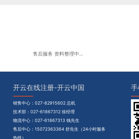
售后服务 资料整理中...
开云在线注册-开云中国
手
销售中心：
027-82915602 总机
技术部：
027-61867312 徐经理
物流中心：
027-61867313 钱先生
售后中心：
15072363364 舒先生（24小时服务
热线）