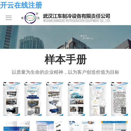
开云在线注册
开云在线注册
产品中心
关于我们
海水系列
样本手册
开云在线注册
化工系列
开云在线注册
以质量为生命的企业精神，以为客户创造价值为目标
合作伙伴
空调系列
荣誉资质
开云在线注册
人员招聘
冷冻系列
发展历程
行业新闻
1
1
1
1
1
1
开云在线注册-开云中国
热泵系列
组织结构
业绩考核
食品系列
样本手册
员工发展
在线留言