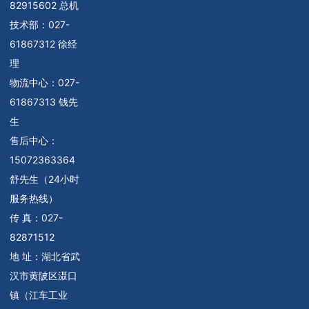
82915602 总机
技术部：
027-
61867312 徐经
理
物流中心：
027-
61867313 钱先
生
售后中心：
15072363364
舒先生（24小时
服务热线）
传 真：027-
82871512
地 址：湖北省武
汉市黄陂区滠口
镇（江车工业