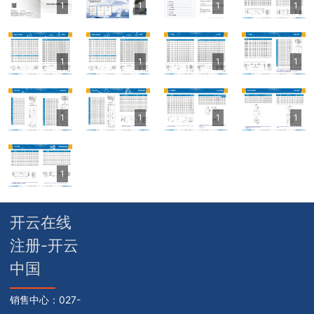
1
1
1
1
其他定制系列
招聘岗位
售后服务
1
1
1
1
1
1
1
1
1
开云在线
注册-开云
中国
销售中心：
027-